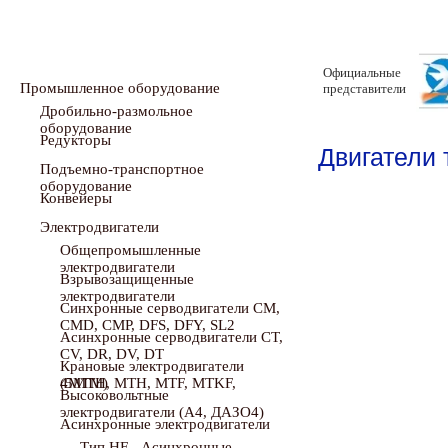
Официальные
Промышленное оборудование
представители
Дробильно-размольное
оборудование
Редукторы
Двигатели
Подъемно-транспортное
оборудование
Конвейеры
Электродвигатели
Общепромышленные
электродвигатели
Взрывозащищенные
электродвигатели
Синхронные серводвигатели CM,
CMD, CMP, DFS, DFY, SL2
Асинхронные серводвигатели CT,
CV, DR, DV, DT
Крановые электродвигатели
(5MTH, MTH, MTF, MTKF, 4MTM)
Высоковольтные
электродвигатели (А4, ДАЗО4)
Асинхронные электродвигатели
Тип HF - Асинхронные