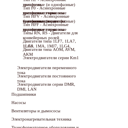
трехфазные (и однофазные) двигатели
Тип F0 - Асинхронные
трехфазные тормозные двигатели с тормозом постоянного тока
Тип HFV - Асинхронные
трехфазные (и однофазные) тормозные двигатели с безопасным тормозом постоянного тока
Тип HFF - Асинхронные
трехфазные тормозные двигатели с тормозом переменного тока
Типы RN, RS - Двигатели для
конвейерных ролей
Двигатели типа 1LF7, 1LA7,
1LA9, 1MA, 1MJ7, 1LG4, 1LG6
Двигатели типа AOM, AVM,
AKM
Электродвигатели серии Km1
Электродвигатели переменного
тока
Электродвигатели постоянного
тока
Электродвигатели серии DMR,
DMI, LAN
Подшипники
Насосы
Вентиляторы и дымососы
Электронагревательная техника
Трансформаторное оборудование и