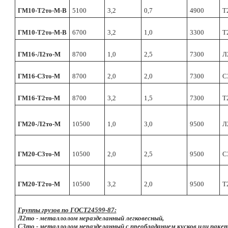
ГМ10-
T
2то-
M
-В
5100
3,2
0,7
4900
T
ГМ10-
T
2то-
M
-В
6700
3,2
1,0
3300
T
ГМ16-Л2т
o
-
M
8700
1,0
2,5
7300
Л
ГМ16-С3т
o
-
M
8700
2,0
2,0
7300
С
ГМ16-Т2т
o
-
M
8700
3,2
1,5
7300
Т
ГМ20-Л2т
o
-
M
10500
1,0
3,0
9500
Л
ГМ20-С3т
o
-
M
10500
2,0
2,5
9500
С
ГМ20-
T
2т
o
-
M
10500
3,2
2,0
9500
T
Группы грузов по ГОСТ24599-87:
Л2то - металлолом неразделанный легковесный,
С3то - металлолом неразделанный с преобладанием кусков или паке