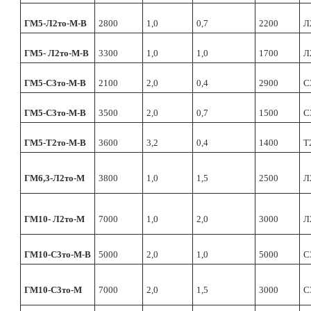
ГМ5-Л2т
o
-
M
-В
2800
1,0
0,7
2200
Л
ГМ5- Л2т
o
-
M
-В
3300
1,0
1,0
1700
Л
ГМ5-С3т
o
-
M
-В
2100
2,0
0,4
2900
С
ГМ5-С3т
o
-
M
-В
3500
2,0
0,7
1500
С
ГМ5-Т2т
o
-
M
-В
3600
3,2
0,4
1400
Т
ГМ6,3-Л2т
o
-
M
3800
1,0
1,5
2500
Л
ГМ10- Л2т
o
-
M
7000
1,0
2,0
3000
Л
ГМ10-С3т
o
-
M
-В
5000
2,0
1,0
5000
С
ГМ10-С3т
o
-
M
7000
2,0
1,5
3000
С