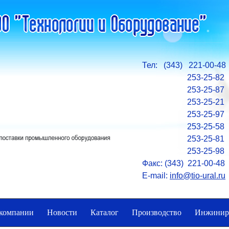
Тел: (343) 221-00-48
253-25-82
253-25-87
253-25-21
253-25-97
253-25-58
253-25-81
253-25-98
Факс: (343) 221-00-48
E-mail:
info@tio-ural.ru
компании
Новости
Каталог
Производство
Инжинир