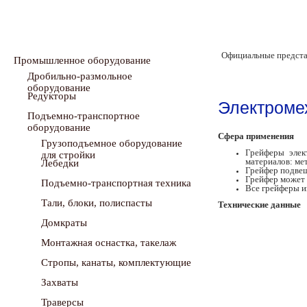
Официальные предста
Промышленное оборудование
Дробильно-размольное
оборудование
Редукторы
Электроме
Подъемно-транспортное
оборудование
Сфера применения
Грузоподъемное оборудование
Грейферы элек
для стройки
материалов: ме
Лебедки
Грейфер подвеш
Грейфер может 
Подъемно-транспортная техника
Все грейферы и
Тали, блоки, полиспасты
Технические данные
Домкраты
Монтажная оснастка, такелаж
Стропы, канаты, комплектующие
Захваты
Траверсы