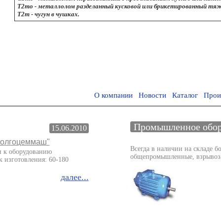
Т2то - металлолом разделанный кусковой или брикетированный тяж
Т2т - чугун в чушках.
О компании
Новости
Каталог
Прои
Промышленное обор
15.06.2010
Волгоцеммаш"
Всегда в наличии на складе б
и к оборудованию
общепромышленные, взрывоз
 изготовления: 60-180
далее...