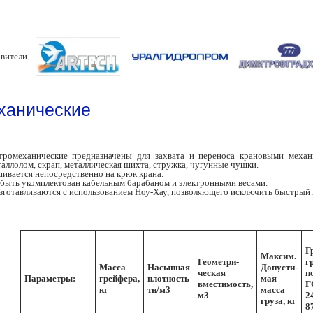
вители
ханические
тромеханические предназначены для захвата и переноса крановыми меха
таллолом, скрап, металлическая шихта, стружка, чугунные чушки.
ивается непосредственно на крюк крана.
быть укомплектован кабельным барабаном и электронными весами.
зготавливаются с использованием Ноу-Хау, позволяющего исключить быстрый 
Г
Максим.
Геометри-
г
Масса
Насыпная
Допусти-
ческая
п
Параметры:
грейфера,
плотность
мая
вместимость,
Г
кг
тн/м3
масса
м3
2
груза, кг
8