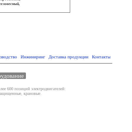
еловесный,
зводство
Инжиниринг
Доставка продукции
Контакты
удование
олее 600 позиций электродвигателей:
ащищенные, крановые.